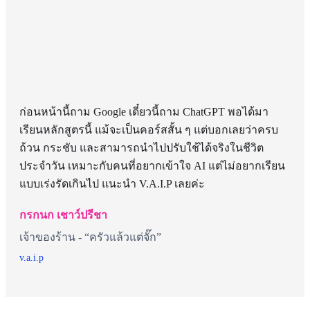
ก่อนหน้านี้ถาม Google เดี๋ยวนี้ถาม ChatGPT พอได้มา
เรียนหลักสูตรนี้ แม้จะเป็นคอร์สสั้น ๆ แต่บอกเลยว่าครบ
ถ้วน กระชับ และสามารถนำไปปรับใช้ได้จริงในชีวิต
ประจำวัน เหมาะกับคนที่อยากเข้าใจ AI แต่ไม่อยากเรียน
แบบเร่งรัดเกินไป แนะนำ V.A.I.P เลยค่ะ
กรกนก เชาว์ปรีชา
เจ้าของร้าน - “ครัวแล้วแต่จั๊ก”
v.a.i.p