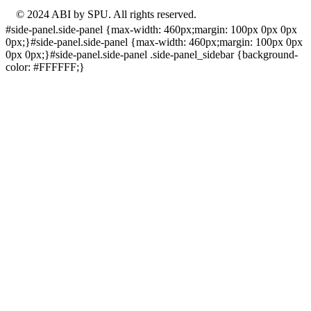
© 2024 ABI by SPU. All rights reserved.
#side-panel.side-panel {max-width: 460px;margin: 100px 0px 0px
0px;}#side-panel.side-panel {max-width: 460px;margin: 100px 0px
0px 0px;}#side-panel.side-panel .side-panel_sidebar {background-
color: #FFFFFF;}