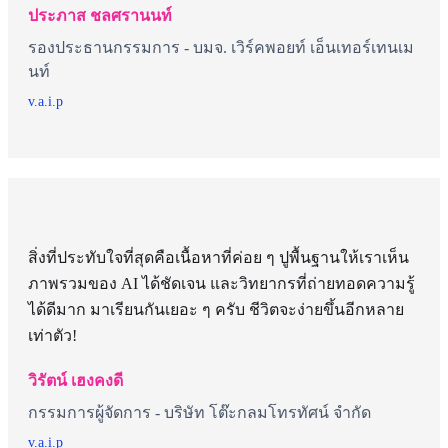
ประภาส ชลศรานนท์
รองประธานกรรมการ - บมจ. เวิร์คพอยท์ เอ็นเทอร์เทนเม
นท์
v.a.i.p
สิ่งที่ประทับใจที่สุดคือเนื้อหาที่ค่อย ๆ ปูพื้นฐานให้เราเห็น
ภาพรวมของ AI ได้ชัดเจน และวิทยากรที่ถ่ายทอดความรู้
ได้ดีมาก มาเรียนกันเยอะ ๆ ครับ ชีวิตจะง่ายขึ้นอีกหลาย
เท่าตัว!
วิรัตน์ เฮงคงดี
กรรมการผู้จัดการ - บริษัท โต๊ะกลมโทรทัศน์ จำกัด
v.a.i.p